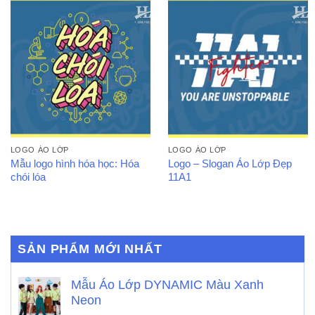
LOGO ÁO LỚP
LOGO ÁO LỚP
Mẫu logo hình hóa học: Hóa
Logo – Slogan Áo Lớp Đẹp
chói lóa
11A1
SẢN PHẨM MỚI NHẤT
Mẫu Áo Lớp DYNAMIC Màu Xanh
Neon