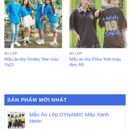
ÁO LỚP
ÁO LỚP
Mẫu áo lớp Smiley Star màu
Mẫu áo lớp Poka Yolo màu
Ya21
đen: A9
SẢN PHẨM MỚI NHẤT
Mẫu Áo Lớp DYNAMIC Màu Xanh
Neon