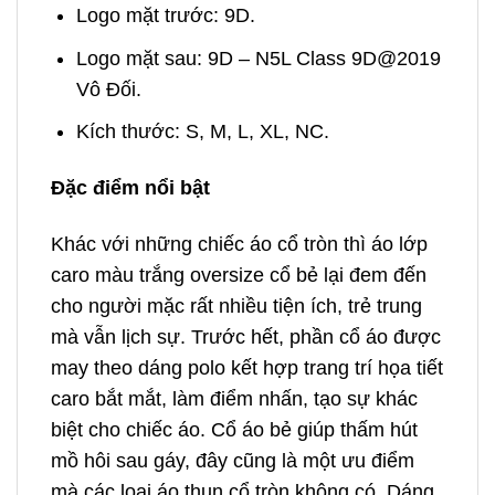
Logo mặt trước: 9D.
Logo mặt sau: 9D – N5L Class 9D@2019
Vô Đối.
Kích thước: S, M, L, XL, NC.
Đặc điểm nổi bật
Khác với những chiếc áo cổ tròn thì áo lớp
caro màu trắng oversize cổ bẻ lại đem đến
cho người mặc rất nhiều tiện ích, trẻ trung
mà vẫn lịch sự. Trước hết, phần cổ áo được
may theo dáng polo kết hợp trang trí họa tiết
caro bắt mắt, làm điểm nhấn, tạo sự khác
biệt cho chiếc áo. Cổ áo bẻ giúp thấm hút
mồ hôi sau gáy, đây cũng là một ưu điểm
mà các loại áo thun cổ tròn không có. Dáng