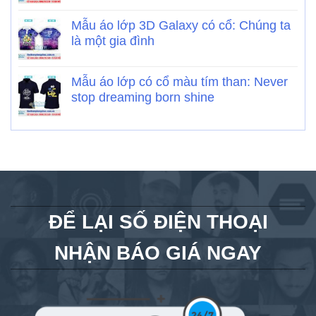
Mẫu áo lớp 3D Galaxy có cổ: Chúng ta
là một gia đình
Mẫu áo lớp có cổ màu tím than: Never
stop dreaming born shine
ĐỂ LẠI SỐ ĐIỆN THOẠI
NHẬN BÁO GIÁ NGAY