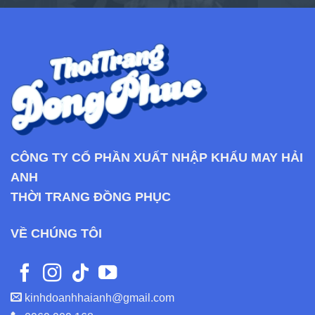
CÔNG TY CỔ PHẦN XUẤT NHẬP KHẨU MAY HẢI
ANH
THỜI TRANG ĐỒNG PHỤC
VỀ CHÚNG TÔI
kinhdoanhhaianh@gmail.com