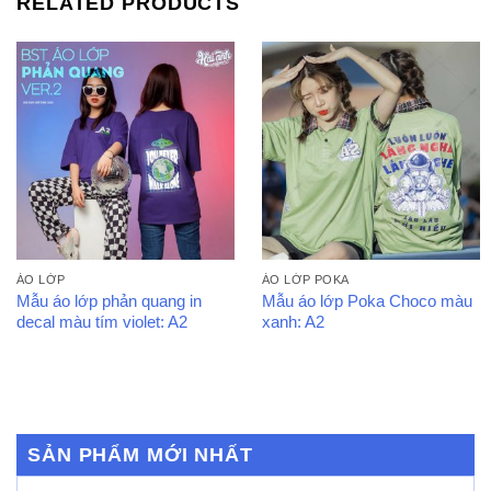
RELATED PRODUCTS
ÁO LỚP
ÁO LỚP POKA
Mẫu áo lớp phản quang in
Mẫu áo lớp Poka Choco màu
decal màu tím violet: A2
xanh: A2
SẢN PHẨM MỚI NHẤT