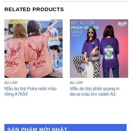
RELATED PRODUCTS
ÁO LỚP
ÁO LỚP
Mẫu áo lớp Poka redo màu
Mẫu áo lớp phản quang in
hồng A7K54
decal màu tím violet: A2
SẢN PHẨM MỚI NHẤT