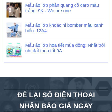
Mẫu áo lớp phản quang cổ caro màu
trắng: 9K - We are one
Mẫu áo lớp khoác nỉ bomber màu xanh
biển: 12A4
Mẫu áo lớp họa tiết mùa đông: Nhất trời
nhì đất thua tất 9A
ĐỂ LẠI SỐ ĐIỆN THOẠI
NHẬN BÁO GIÁ NGAY