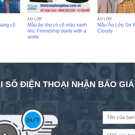
ÁO LỚP
ÁO LỚP
uang cổ
Mẫu áo lớp có cổ màu xanh
Mẫu Áo Lớp Sơ 
rêu: Friendship starts with a
Cloudy
smile
I SỐ ĐIỆN THOẠI NHẬN BÁO GI