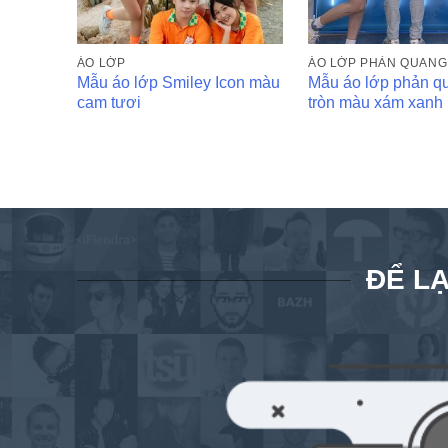
ÁO LỚP
ÁO LỚP PHẢN QUANG
Mẫu áo lớp Smiley Icon màu
Mẫu áo lớp phản q
cam tươi
tròn màu xám xanh
ĐỂ LẠ