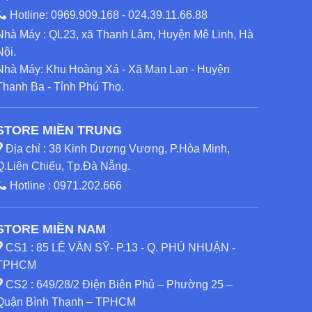
Hotline:
0969.909.168
-
024.39.11.66.88
Nhà Máy : QL23, xã Thanh Lâm, Huyện Mê Linh, Hà
Nội.
Nhà Máy: Khu Hoàng Xá - Xã Mạn Lạn - Huyện
Thanh Ba - Tỉnh Phú Thọ.
STORE MIỀN TRUNG
Địa chỉ : 38 Kinh Dương Vương, P.Hòa Minh,
Q.Liên Chiểu, Tp.Đà Nẵng.
Hotline :
0971.202.666
STORE MIỀN NAM
CS1 : 85 LÊ VĂN SỸ- P.13 - Q. PHÚ NHUẬN -
TPHCM
CS2 : 649/28/2 Điện Biên Phủ – Phường 25 –
Quận Bình Thạnh – TPHCM