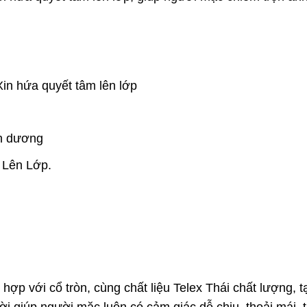
in hứa quyết tâm lên lớp
nh dương
 Lên Lớp.
hợp với cổ tròn, cùng chất liệu Telex Thái chất lượng, t
i giúp người mặc luôn có cảm giác dễ chịu, thoải mái, t