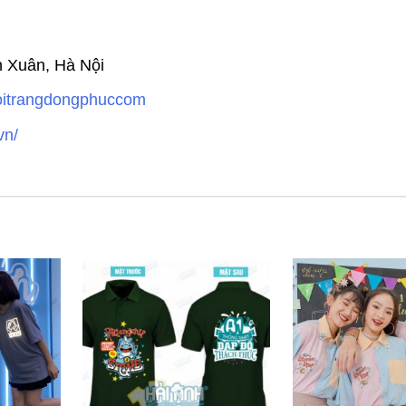
h Xuân, Hà Nội
hoitrangdongphuccom
vn/