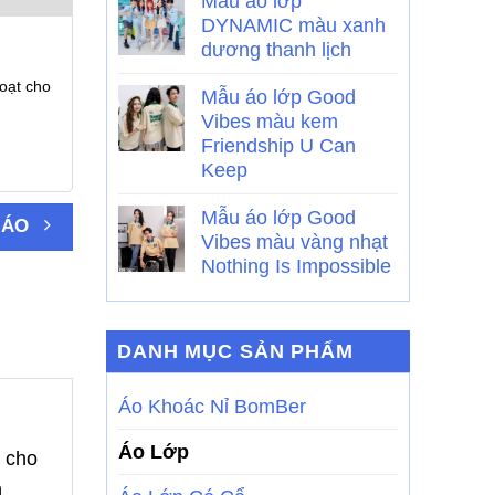
Mẫu áo lớp
DYNAMIC màu xanh
dương thanh lịch
oạt cho
Mẫu áo lớp Good
Vibes màu kem
Friendship U Can
Keep
Mẫu áo lớp Good
 ÁO
Vibes màu vàng nhạt
Nothing Is Impossible
DANH MỤC SẢN PHẨM
Áo Khoác Nỉ BomBer
Áo Lớp
 cho
h