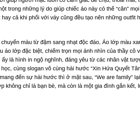
một trong những lý do giúp chiếc áo này có thể “cân” mọi 
 hay cả khi phối với váy cũng đều tạo nên những outfit h
sự chuyển màu từ đậm sang nhạt độc đáo, Áo lớp màu xa
u áo lớp đặc biệt, chiếm trọn mọi ánh nhìn của thầy cô 
 ấy là hình in ngộ nghĩnh, đáng yêu từ các nhân vật tư
ỉ học, cùng slogan vô cùng hài hước “Xin Hứa Quyết Tâ
ang đến sự hài hước thì ở mặt sau, “We are family” lại
ớp không chỉ là bạn bè, mà còn là một gia đình gắn kết, 