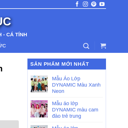
ỤC
 - CÁ TÍNH
TỨC
SẢN PHẨM MỚI NHẤT
n
Mẫu Áo Lớp
DYNAMIC Màu Xanh
Neon
Mẫu áo lớp
DYNAMIC màu cam
đào trẻ trung