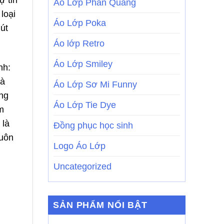
Áo Lớp Phản Quang
loại
Áo Lớp Poka
út
Áo lớp Retro
Áo Lớp Smiley
nh:
và
Áo Lớp Sơ Mi Funny
ợng
Áo Lớp Tie Dye
m
 là
Đồng phục học sinh
luôn
Logo Áo Lớp
Uncategorized
SẢN PHẨM NỔI BẬT