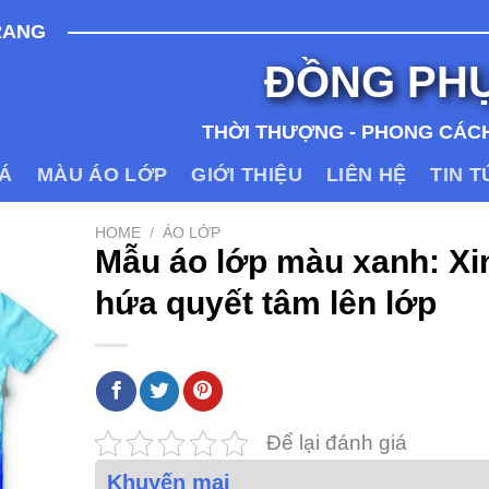
RANG
ĐỒNG PH
THỜI THƯỢNG - PHONG CÁCH
IÁ
MÀU ÁO LỚP
GIỚI THIỆU
LIÊN HỆ
TIN 
HOME
/
ÁO LỚP
Mẫu áo lớp màu xanh: Xi
hứa quyết tâm lên lớp
Để lại đánh giá
Khuyến mại