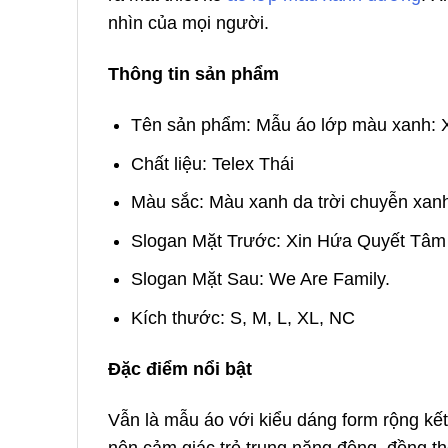
nhìn của mọi người.
Thông tin sản phẩm
Tên sản phẩm: Mẫu áo lớp màu xanh: X
Chất liệu: Telex Thái
Màu sắc: Màu xanh da trời chuyễn xa
Slogan Mặt Trước: Xin Hứa Quyết Tâm
Slogan Mặt Sau: We Are Family.
Kích thước: S, M, L, XL, NC
Đặc điểm nổi bật
Vẫn là mẫu áo với kiểu dáng form rộng kết 
nên cảm giác trẻ trung năng động, đồng thờ