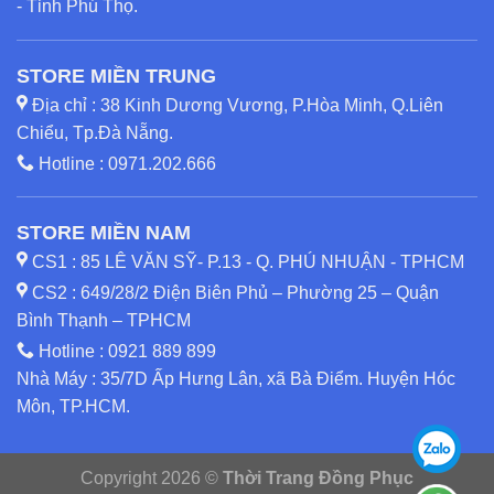
- Tỉnh Phú Thọ.
STORE MIỀN TRUNG
Địa chỉ : 38 Kinh Dương Vương, P.Hòa Minh, Q.Liên
Chiểu, Tp.Đà Nẵng.
Hotline :
0971.202.666
STORE MIỀN NAM
CS1 : 85 LÊ VĂN SỸ- P.13 - Q. PHÚ NHUẬN - TPHCM
CS2 : 649/28/2 Điện Biên Phủ – Phường 25 – Quận
Bình Thạnh – TPHCM
Hotline :
0921 889 899
Nhà Máy : 35/7D Ấp Hưng Lân, xã Bà Điểm. Huyện Hóc
Môn, TP.HCM.
Copyright 2026 ©
Thời Trang Đồng Phục