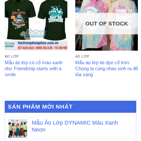
OUT OF STOCK
ÁO LỚP
ÁO LỚP
Mẫu áo lớp có cổ màu xanh
Mẫu áo lớp tie dye cổ tròn:
rêu: Friendship starts with a
Chúng ta cùng nhau sinh ra để
smile
tỏa sáng
SẢN PHẨM MỚI NHẤT
Mẫu Áo Lớp DYNAMIC Màu Xanh
Neon