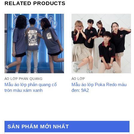
RELATED PRODUCTS
ÁO LỚP PHẢN QUANG
ÁO LỚP
Mẫu áo lớp phản quang cổ
Mẫu áo lớp Poka Redo màu
tròn màu xám xanh
đen: 9A2
SẢN PHẨM MỚI NHẤT