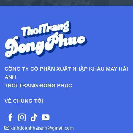
CÔNG TY CỔ PHẦN XUẤT NHẬP KHẨU MAY HẢI
ANH
THỜI TRANG ĐỒNG PHỤC
VỀ CHÚNG TÔI
kinhdoanhhaianh@gmail.com