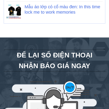
Mẫu áo lớp có cổ màu đen: In this time
lock me to work memories
ĐỂ LẠI SỐ ĐIỆN THOẠI
NHẬN BÁO GIÁ NGAY