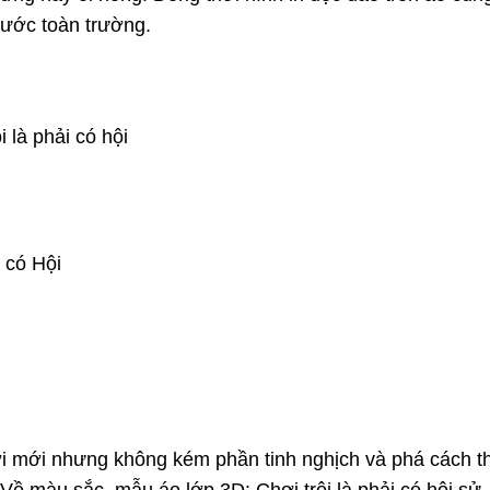
trước toàn trường.
 là phải có hội
i có Hội
i mới nhưng không kém phần tinh nghịch và phá cách th
 Về màu sắc, mẫu áo lớp 3D: Chơi trội là phải có hội sử