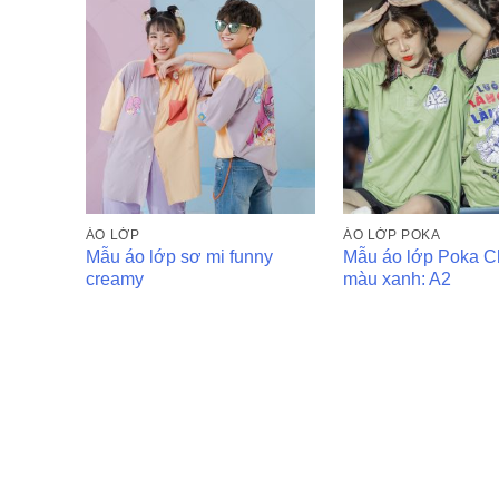
ÁO LỚP
ÁO LỚP POKA
Mẫu áo lớp sơ mi funny
Mẫu áo lớp Poka 
creamy
màu xanh: A2