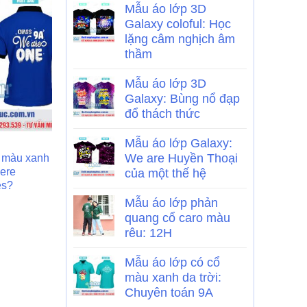
Mẫu áo lớp 3D
Galaxy coloful: Học
lặng câm nghịch âm
thầm
Mẫu áo lớp 3D
Galaxy: Bùng nổ đạp
đổ thách thức
Mẫu áo lớp Galaxy:
ÁO LỚP
ÁO LỚP
We are Huyền Thoại
ổ màu xanh
Mẫu Áo Lớp Sơ Mi Funny
Mẫu áo lớp po
here
Windy
trắng: hình ngọ
của một thế hệ
es?
Mẫu áo lớp phản
quang cổ caro màu
rêu: 12H
Mẫu áo lớp có cổ
màu xanh da trời:
Chuyên toán 9A