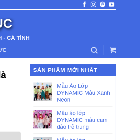
ỤC
 - CÁ TÍNH
TỨC
SẢN PHẨM MỚI NHẤT
là
Mẫu Áo Lớp
DYNAMIC Màu Xanh
Neon
Mẫu áo lớp
DYNAMIC màu cam
đào trẻ trung