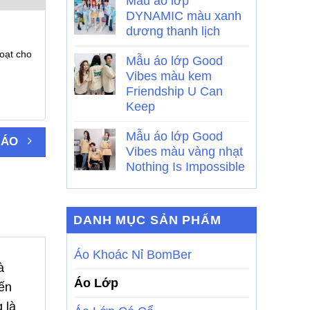
Mẫu áo lớp
DYNAMIC màu xanh
dương thanh lịch
oạt cho
Mẫu áo lớp Good
Vibes màu kem
Friendship U Can
Keep
Mẫu áo lớp Good
 ÁO
Vibes màu vàng nhạt
Nothing Is Impossible
DANH MỤC SẢN PHẨM
Áo Khoác Nỉ BomBer
à
Áo Lớp
ến
 là