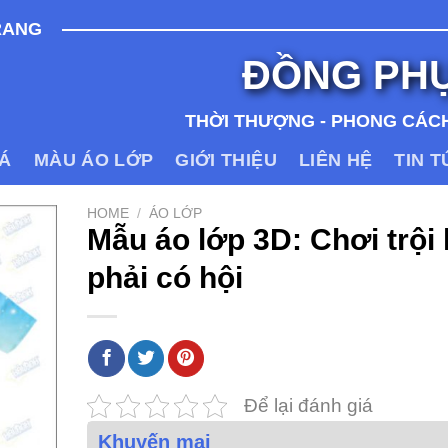
RANG
ĐỒNG PH
THỜI THƯỢNG - PHONG CÁCH
IÁ
MÀU ÁO LỚP
GIỚI THIỆU
LIÊN HỆ
TIN 
HOME
/
ÁO LỚP
Mẫu áo lớp 3D: Chơi trội 
phải có hội
Để lại đánh giá
Khuyến mại