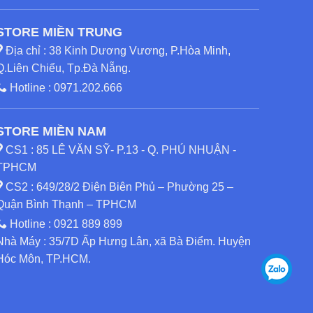
STORE MIỀN TRUNG
Địa chỉ : 38 Kinh Dương Vương, P.Hòa Minh,
Q.Liên Chiểu, Tp.Đà Nẵng.
Hotline :
0971.202.666
STORE MIỀN NAM
CS1 : 85 LÊ VĂN SỸ- P.13 - Q. PHÚ NHUẬN -
TPHCM
CS2 : 649/28/2 Điện Biên Phủ – Phường 25 –
Quận Bình Thạnh – TPHCM
Hotline :
0921 889 899
Nhà Máy : 35/7D Ấp Hưng Lân, xã Bà Điểm. Huyện
Hóc Môn, TP.HCM.