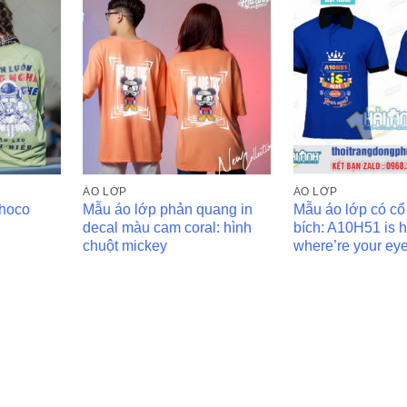
ÁO LỚP
ÁO LỚP
Choco
Mẫu áo lớp phản quang in
Mẫu áo lớp có c
decal màu cam coral: hình
bích: A10H51 is 
chuột mickey
where’re your ey