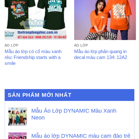
ÁO LỚP
ÁO LỚP
Mẫu áo lớp có cổ màu xanh
Mẫu áo lớp phản quang in
rêu: Friendship starts with a
decal màu cam 134: 12A2
smile
SẢN PHẨM MỚI NHẤT
Mẫu Áo Lớp DYNAMIC Màu Xanh
Neon
Mẫu áo lớp DYNAMIC màu cam đào trẻ