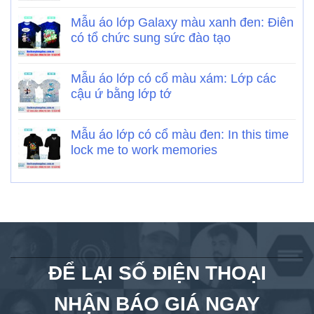
Mẫu áo lớp Galaxy màu xanh đen: Điên
có tổ chức sung sức đào tạo
Mẫu áo lớp có cổ màu xám: Lớp các
cậu ứ bằng lớp tớ
Mẫu áo lớp có cổ màu đen: In this time
lock me to work memories
ĐỂ LẠI SỐ ĐIỆN THOẠI
NHẬN BÁO GIÁ NGAY