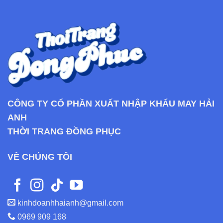
CÔNG TY CỔ PHẦN XUẤT NHẬP KHẨU MAY HẢI
ANH
THỜI TRANG ĐỒNG PHỤC
VỀ CHÚNG TÔI
kinhdoanhhaianh@gmail.com
0969 909 168