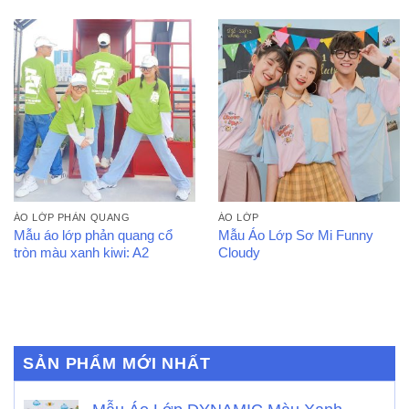
ÁO LỚP PHẢN QUANG
ÁO LỚP
Mẫu áo lớp phản quang cổ
Mẫu Áo Lớp Sơ Mi Funny
tròn màu xanh kiwi: A2
Cloudy
SẢN PHẨM MỚI NHẤT