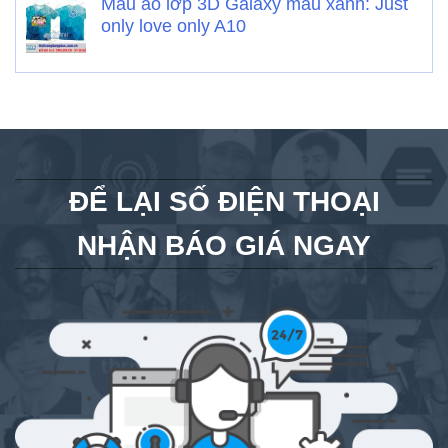
Mẫu áo lớp 3D Galaxy màu xanh: Just
only love only A10
ĐỂ LẠI SỐ ĐIỆN THOẠI
NHẬN BÁO GIÁ NGAY