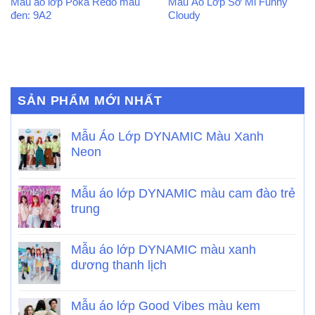
Mẫu áo lớp Poka Redo màu
Mẫu Áo Lớp Sơ Mi Funny
đen: 9A2
Cloudy
SẢN PHẨM MỚI NHẤT
Mẫu Áo Lớp DYNAMIC Màu Xanh
Neon
Mẫu áo lớp DYNAMIC màu cam đào trẻ
trung
Mẫu áo lớp DYNAMIC màu xanh
dương thanh lịch
Mẫu áo lớp Good Vibes màu kem