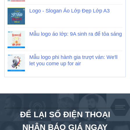
Logo - Slogan Áo Lớp Đẹp Lớp A3
Mẫu logo áo lớp: 9A sinh ra để tỏa sáng
Mẫu logo phi hành gia trượt ván: We'll
let you come up for air
ĐỂ LẠI SỐ ĐIỆN THOẠI
NHẬN BÁO GIÁ NGAY